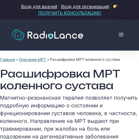
Перейти
Вход для врачей
|
Вход для организаций
|
к
ПОЛУЧИТЬ КОНСУЛЬТАЦИЮ
содержимому
Меню
Главная
»
Описание МРТ
»
Расшифровка МРТ коленного сустава
Расшифровка МРТ
коленного сустава
Магнитно-резонансная терапия позволяет получить
подробную информацию о состоянии и
функционировании суставов человека, в частности,
коленного. Направление на МРТ выдают при
травмировании, при жалобах на боль или
подозрении на дегенеративные заболевания