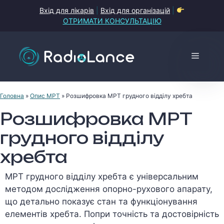
Перейти
Вхід для лікарів
|
Вхід для організацій
|
до
ОТРИМАТИ КОНСУЛЬТАЦІЮ
контенту
Меню
Головна
»
Опис МРТ
»
Розшифровка МРТ грудного відділу хребта
Розшифровка МРТ
грудного відділу
хребта
МРТ грудного відділу хребта є універсальним
методом дослідження опорно-рухового апарату,
що детально показує стан та функціонування
елементів хребта. Попри точність та достовірність