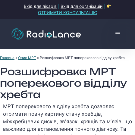
Перейти
Вхід для лікарів
|
Вхід для організацій
|
до
ОТРИМАТИ КОНСУЛЬТАЦІЮ
контенту
Меню
Головна
»
Опис МРТ
»
Розшифровка МРТ поперекового відділу хребта
Розшифровка МРТ
поперекового відділу
хребта
МРТ поперекового відділу хребта дозволяє
отримати повну картину стану хребців,
міжхребцевих дисків, звʼязок, хрящів та мʼязів, що
важливо для встановлення точного діагнозу. Та