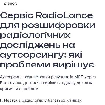
діалог.
Сервіс RadioLance
для розшифровки
радіологічних
досліджень на
аутсорсингу: які
проблеми вирішує
Аутсорсинг розшифровки результатiв МРТ через
RadioLance дозволяє вирiшити одразу декiлька
критичних проблем:
Нестача радiологiв: у багатьох клiнiках