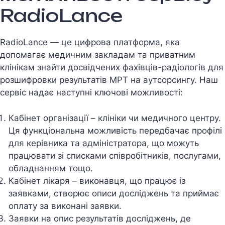
RadioLance
RadioLance — це цифрова платформа, яка
допомагає медичним закладам та приватним
клiнiкам знайти досвiдчених фахiвцiв-радiологiв для
розшифровки результатiв МРТ на аутсорсингу. Наш
сервiс надає наступнi ключовi можливостi:
Кабінет організації – клініки чи медичного центру.
Ця функціональна можливість передбачає профілі
для керівника та адміністратора, що можуть
працювати зі списками співробітників, послугами,
обладнанням тощо.
Кабінет лікаря – виконавця, що працює із
заявками, створює описи досліджень та приймає
оплату за виконані заявки.
Заявки на опис результатів досліджень, де