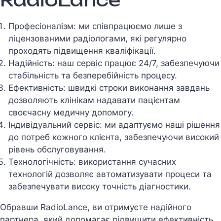
RadioLance
Професiоналiзм: ми співпрацюємо лише з
ліцензованими радiологами, якi регулярно
проходять пiдвищення квалiфiкацiї.
Надiйнiсть: наш сервiс працює 24/7, забезпечуючи
стабільність та безперебійність процесу.
Ефективнiсть: швидкi строки виконання завдань
дозволяють клiнiкам надавати пацiєнтам
своєчасну медичну допомогу.
Iндивiдуальний сервiс: ми адаптуємо нашi рiшення
до потреб кожного клiєнта, забезпечуючи високий
рiвень обслуговування.
Технологiчнiсть: використання сучасних
технологiй дозволяє автоматизувати процеси та
забезпечувати високу точнiсть дiагностики.
Обравши RadioLance, ви отримуєте надiйного
партнера, який допомагає пiдвищити ефективнiсть