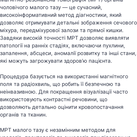
чоловiчого малого тазу — це сучасний,
високоiнформативний метод дiагностики, який
дозволяє отримувати детальнi зображення сечового
мiхура, передмiхурової залози та прямої кишки.
Завдяки високiй точностi МРТ дозволяє виявляти
патологiї на раннiх стадiях, включаючи пухлини,
запалення, абсцеси, аномалiї розвитку та iншi стани,
якi можуть загрожувати здоров’ю пацiєнта.
Процедура базується на використаннi магнiтного
поля та радiохвиль, що робить її безпечною та
неiнвазивною. Для покращення вiзуалiзацiї часто
використовують контрастнi речовини, що
дозволяють детально оцiнити кровопостачання
органiв та тканин.
МРТ малого тазу є незамiнним методом для