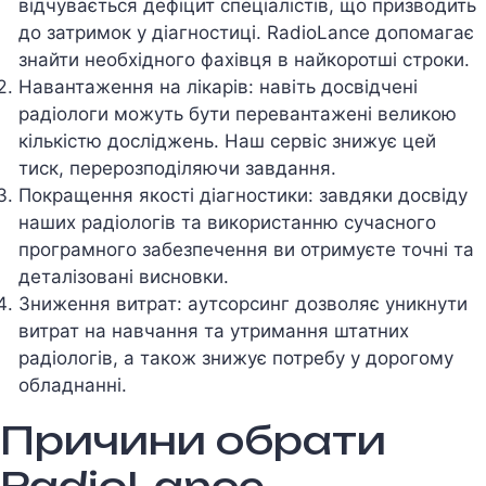
вiдчувається дефiцит спецiалiстiв, що призводить
до затримок у дiагностицi. RadioLance допомагає
знайти необхiдного фахiвця в найкоротшi строки.
Навантаження на лiкарiв: навiть досвiдченi
радiологи можуть бути перевантаженi великою
кiлькiстю дослiджень. Наш сервiс знижує цей
тиск, перерозподiляючи завдання.
Покращення якостi дiагностики: завдяки досвiду
наших радiологiв та використанню сучасного
програмного забезпечення ви отримуєте точнi та
деталiзованi висновки.
Зниження витрат: аутсорсинг дозволяє уникнути
витрат на навчання та утримання штатних
радiологiв, а також знижує потребу у дорогому
обладнаннi.
Причини обрати