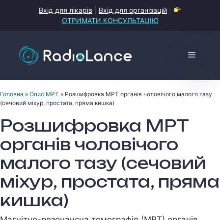
Перейти
Вхід для лікарів
|
Вхід для організацій
|
до
ОТРИМАТИ КОНСУЛЬТАЦІЮ
контенту
Меню
Головна
»
Опис МРТ
»
Розшифровка МРТ органів чоловічого малого тазу
(сечовий міхур, простата, пряма кишка)
Розшифровка МРТ
органів чоловічого
малого тазу (сечовий
міхур, простата, пряма
кишка)
Магнiтно-резонансна томографiя (МРТ) органiв