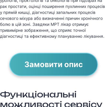
урологiв, проктологiв та онкологiв при пiдозрах на
рак простати, оцiнцi поширення пухлинних процесiв
у прямiй кишцi, дiагностицi запальних процесiв
сечового мiхура або визначеннi причин хронiчного
болю в цiй зонi. Завдяки МРТ лiкар отримує
тривимiрне зображення, що сприяє точної
дiагностицi та ефективному плануванню лiкування.
Замовити опис
Функціональні
можливості сервісу